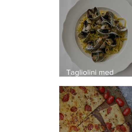
Tagliolini med
hjärtmusslor i gräd
vitvinsås och svart 