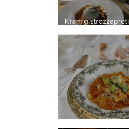
Krämig strozzapret
med havskräfta och
burrata
Pasta Salsiccia