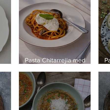
tomatsås
Pasta Chitarrejia med
Pa
dig
arrabiata och burrata
p
kaviar