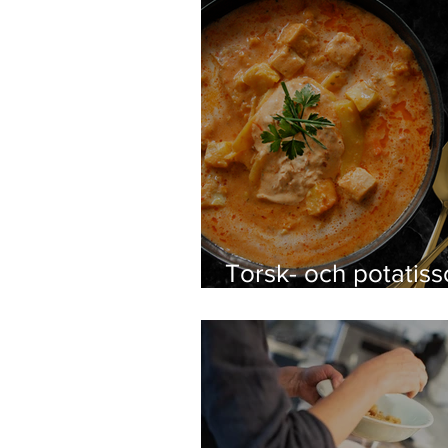
Torsk- och potatis
med Nduja aioli