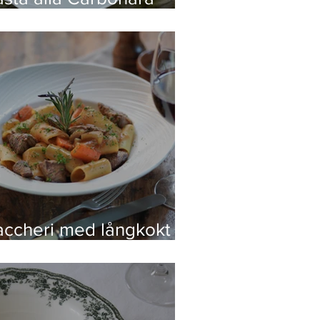
ed Pasta Chitarrejia
accheri med långkokt
agù och morötter