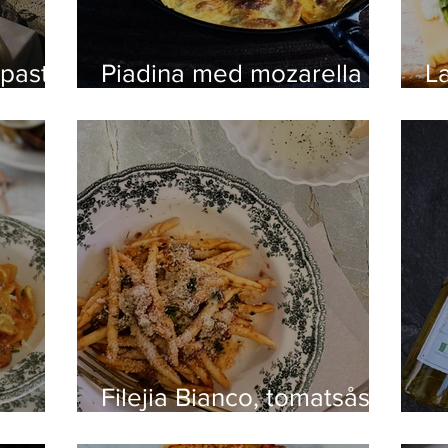
ipasta
Piadina med mozarella
L
 färsk
och Nduja
c
m
Filejia Bianco, tomatsås
arrabbiata och stekta
E