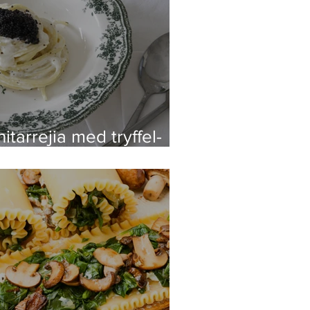
itarrejia med tryffel-
ch parmesansås och
sk caviar