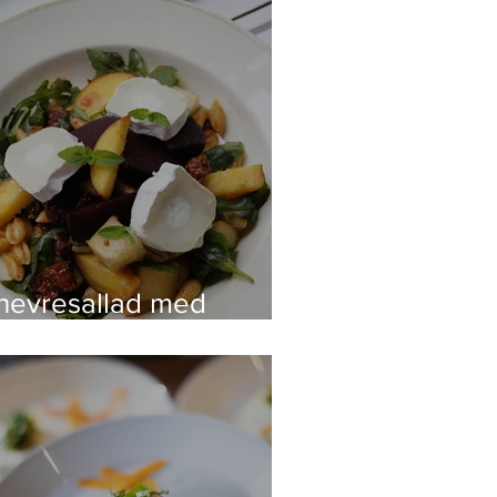
hevresallad med
ngsrostade rödbetor
ch persika