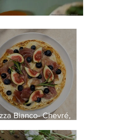
italienska recept,italiensk maträtter,italiensk mat
izza Bianco- Chevré,
osciutto och fikon