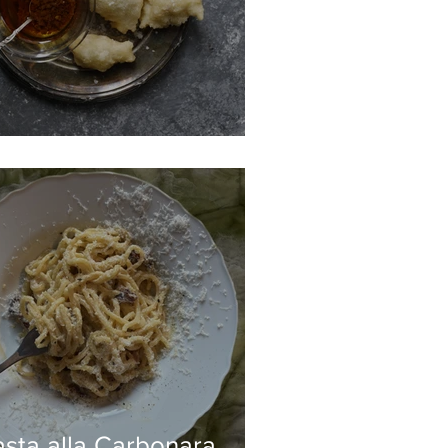
ttule
asta alla Carbonara