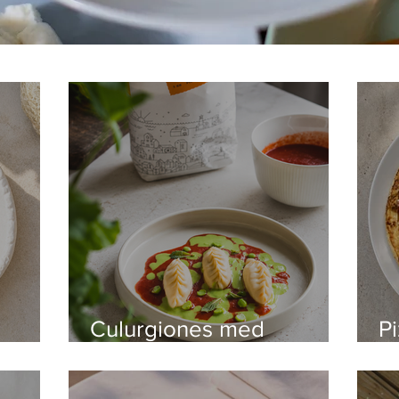
Culurgiones med
P
pecorinoost, vitlök och
pr
färsk mynta, i en ärt och