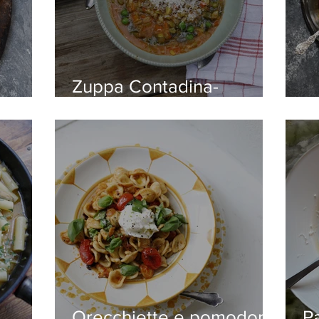
Zuppa Contadina-
Italiensk bondsoppa
Pi
Orecchiette e pomodori
P