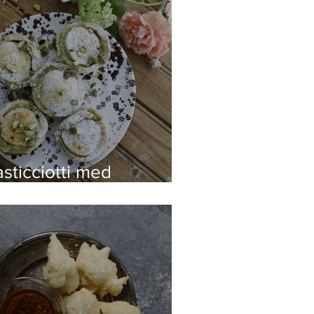
sticciotti med
istagekräm