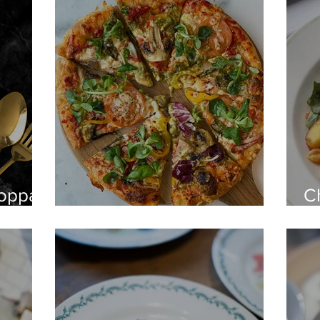
champinjoner.
soppa
C
Het Nduja Pizza
u
o