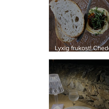
Lyxig frukost! Ched
med Pesto soltork
tomater