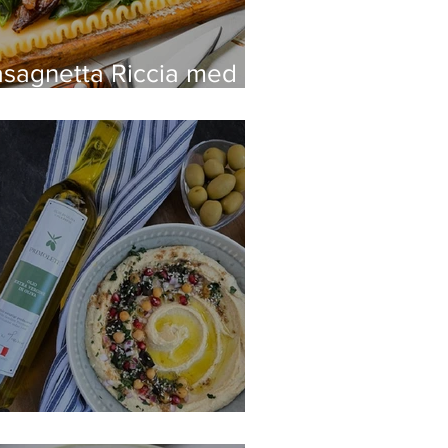
asagnetta Riccia med
hampinjoner och
ozarella
nkel hummus