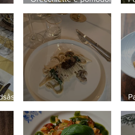
scattariciati
m
ddsås
P
änkål,
Tryffelpasta
r
iga