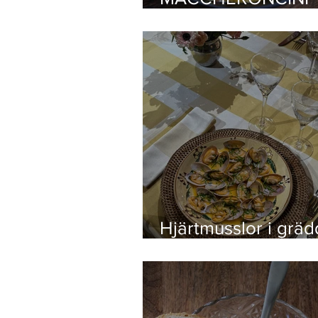
COZZE E CECI
Hjärtmusslor i grä
med chili, vitt vin, f
toppat med vår lyx
bottarga!