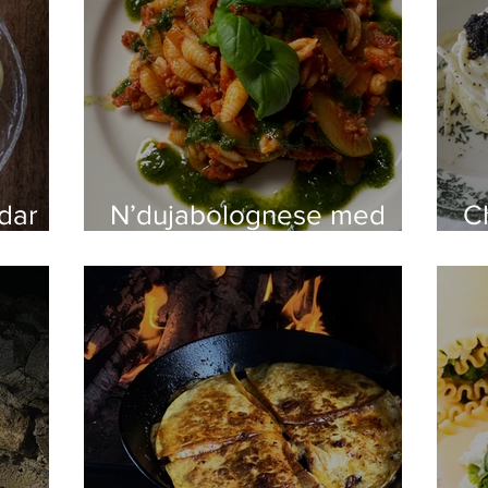
dar
N’dujabolognese med
Ch
ade
Gnocco Sardo och
o
basilikadressing
ry