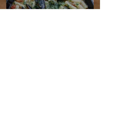
MACCHERONCINI COZZE
E CECI
ARKIV
juni 2026
(3)
3 inlägg
maj 2026
(1)
1 inlägg
mars 2026
(1)
1 inlägg
oktober 2025
(4)
4 inlägg
september 2025
(2)
2 inlägg
juni 2025
(3)
3 inlägg
april 2025
(1)
1 inlägg
december 2024
(1)
1 inlägg