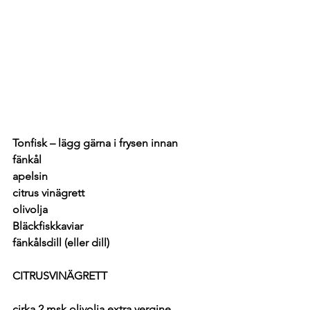
Tonfisk – lägg gärna i frysen innan
fänkål
apelsin
citrus vinägrett
olivolja
Bläckfiskkaviar
fänkålsdill (eller dill)
CITRUSVINÄGRETT
cirka 2 msk olivolja extra vergine