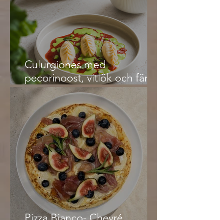
Culurgiones med
pecorinoost, vitlök och färsk
mynta, i en ärt och tomatsås
Pizza Bianco- Chevré,