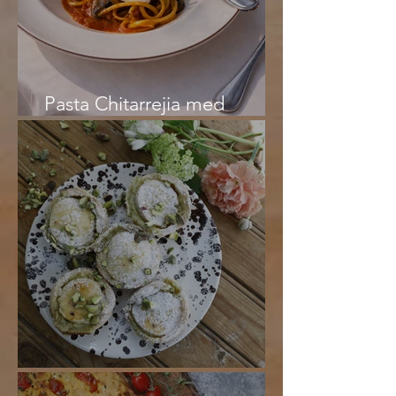
Pasta Chitarrejia med
arrabiata och burrata
Pasticciotti med pistagekräm