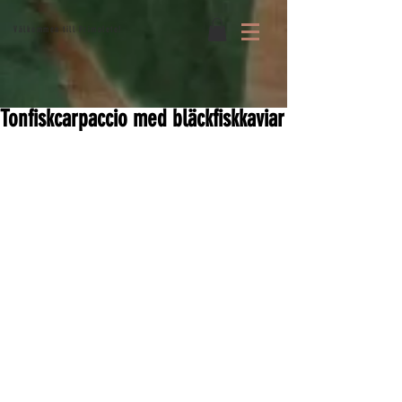
Välkommen till Primolete!
Tonfiskcarpaccio med bläckfiskkaviar