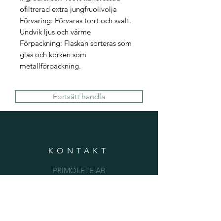
ofiltrerad extra jungfruolivolja
Förvaring: Förvaras torrt och svalt.
Undvik ljus och värme
Förpackning: Flaskan sorteras som
glas och korken som
metallförpackning.
Fortsätt handla
KONTAKT
PRIMOLETE AB
org.nr.
556619-6407
Address: Grävlingsbergsvägen 4, 13237
Saltsjö-Boo Nacka, Sverige
Phone:
+46-(0) 705757052