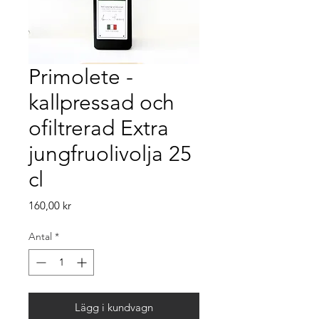
Primolete -
kallpressad och
ofiltrerad Extra
jungfruolivolja 25
cl
Pris
160,00 kr
Antal
*
Lägg i kundvagn