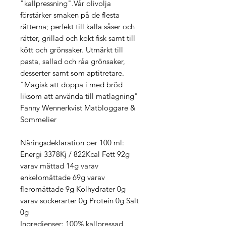
"kallpressning".Vår olivolja
förstärker smaken på de flesta
rätterna; perfekt till kalla såser och
rätter, grillad och kokt fisk samt till
kött och grönsaker. Utmärkt till
pasta, sallad och råa grönsaker,
desserter samt som aptitretare.
"Magisk att doppa i med bröd
liksom att använda till matlagning"
Fanny Wennerkvist Matbloggare &
Sommelier
Näringsdeklaration per 100 ml:
Energi 3378Kj / 822Kcal Fett 92g
varav mättad 14g varav
enkelomättade 69g varav
fleromättade 9g Kolhydrater 0g
varav sockerarter 0g Protein 0g Salt
0g
Ingredienser: 100% kallpressad