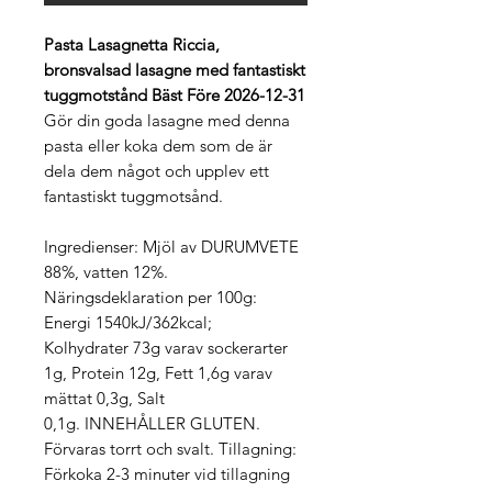
Pasta Lasagnetta Riccia,
bronsvalsad lasagne med fantastiskt
tuggmotstånd Bäst Före 2026-12-31
Gör din goda lasagne med denna
pasta eller koka dem som de är
dela dem något och upplev ett
fantastiskt tuggmotsånd.
Ingredienser: Mjöl av DURUMVETE
88%, vatten 12%.
Näringsdeklaration per 100g:
Energi 1540kJ/362kcal;
Kolhydrater 73g varav sockerarter
1g, Protein 12g, Fett 1,6g varav
mättat 0,3g, Salt
0,1g. INNEHÅLLER GLUTEN.
Förvaras torrt och svalt. Tillagning:
Förkoka 2-3 minuter vid tillagning