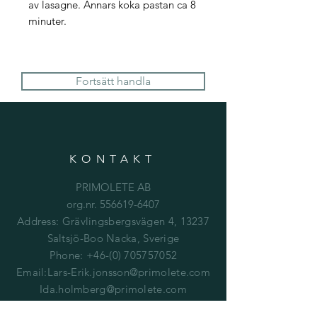
av lasagne. Annars koka pastan ca 8
minuter.
Fortsätt handla
KONTAKT
PRIMOLETE AB
org.nr.
556619-6407
Address: Grävlingsbergsvägen 4, 13237
Saltsjö-Boo Nacka, Sverige
Phone:
+46-(0) 705757052
Email:
Lars-Erik.jonsson@primolete.com
Ida.holmberg@primolete.com
Phone:
+46-(0) 707503791